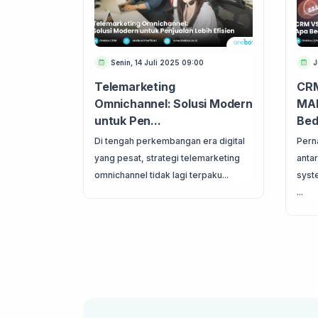
Senin, 14 Juli 2025 09:00
J
Telemarketing
CRM
Omnichannel: Solusi Modern
MA
untuk Pen...
Bed
Di tengah perkembangan era digital
Pern
yang pesat, strategi telemarketing
anta
omnichannel tidak lagi terpaku...
syst
...