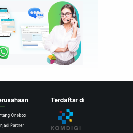
erusahaan
Terdaftar di
ntang Onebox
njadi Partner