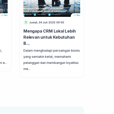
Jumat, 04 Juli 2025 09:00
Rabu, 02 
Mengapa CRM Lokal Lebih
Tren Con
Relevan untuk Kebutuhan
Apa yang
B...
Kons...
i,
Dalam menghadapi persaingan bisnis
Menghadapi 
yang semakin ketat, memahami
berkembang
 e...
pelanggan dan membangun loyalitas
center kini
me...
temp...