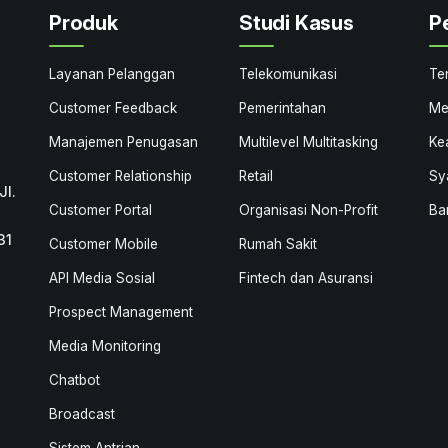
Produk
Studi Kasus
P
Layanan Pelanggan
Telekomunikasi
Te
Customer Feedback
Pemerintahan
Me
Manajemen Penugasan
Multilevel Multitasking
Ke
Customer Relationship
Retail
Sy
Jl.
Customer Portal
Organisasi Non-Profit
Ba
31
Customer Mobile
Rumah Sakit
API Media Sosial
Fintech dan Asuransi
Prospect Management
Media Monitoring
Chatbot
Broadcast