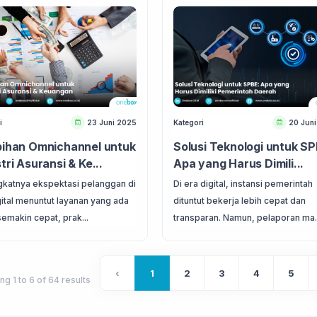
i
23 Juni 2025
Kategori
20 Juni
bihan Omnichannel untuk
Solusi Teknologi untuk SP
tri Asuransi & Ke...
Apa yang Harus Dimili...
katnya ekspektasi pelanggan di
Di era digital, instansi pemerintah
gital menuntut layanan yang ada
dituntut bekerja lebih cepat dan
semakin cepat, prak...
transparan. Namun, pelaporan ma..
‹
1
2
3
4
5
ing
1
to
6
of
64
results