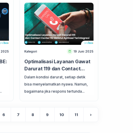
 2025
Kategori
19 Juni 2025
BE:
Optimalisasi Layanan Gawat
Darurat 119 dan Contact...
Dalam kondisi darurat, setiap detik
bisa menyelamatkan nyawa. Namun,
.
bagaimana jika respons tertunda...
6
7
8
9
10
11
›