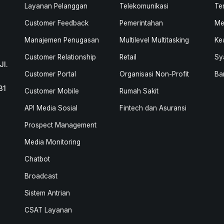
Layanan Pelanggan
Telekomunikasi
Te
Customer Feedback
Pemerintahan
Me
Manajemen Penugasan
Multilevel Multitasking
Ke
Customer Relationship
Retail
Sy
Jl.
Customer Portal
Organisasi Non-Profit
Ba
31
Customer Mobile
Rumah Sakit
API Media Sosial
Fintech dan Asuransi
Prospect Management
Media Monitoring
Chatbot
Broadcast
Sistem Antrian
CSAT Layanan